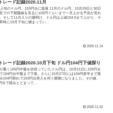
トレード記録2020.11月
月上旬のドル円、103円台に急落 11月のドル円。10月29日と30日
足での下髭陽線を見るに105円ぐらいまで一旦上がる予兆が見れ
。そして11月入りの週明け、ドル円は上値104.9まで上がり、そ
昇時に10月下旬に捕まってい...
2020.11.14
トレード記録2020.10月下旬 ドル円104円下値探り
が重く105円中盤を彷徨っていたドル円は、10月21日に105円を
て104円台中盤まで下落。さらに10月27日には104円前半まで落
み104円割れで103円台突入を伺う展開になりました。その後、
4円台で踏みとどまって...
2020.11.02