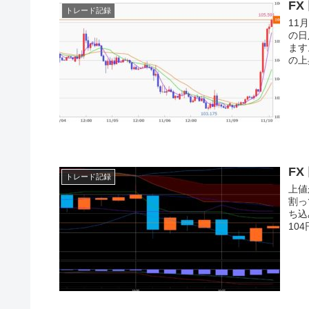
FX
トレード記録
11
の日
ます
の上
FX
トレード記録
上値
割っ
ち込
10