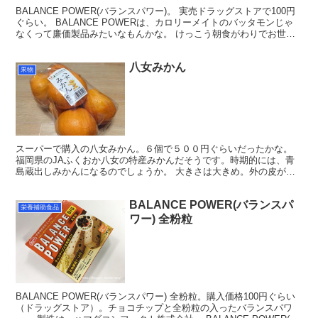
BALANCE POWER(バランスパワー)。 実売ドラッグストアで100円
ぐらい。 BALANCE POWERは、カロリーメイトのバッタモンじゃ
なくって廉価製品みたいなもんかな。 けっこう朝食がわりでお世話
になってます。 １箱に４本入って...
八女みかん
果物
スーパーで購入の八女みかん。６個で５００円ぐらいだったかな。
福岡県のJAふくおか八女の特産みかんだそうです。時期的には、青
島蔵出しみかんになるのでしょうか。 大きさは大きめ。外の皮が柔
らかくなっていて触るとけっこうボコボコしています。 剥...
BALANCE POWER(バランスパ
栄養補助食品
ワー) 全粉粒
BALANCE POWER(バランスパワー) 全粉粒。購入価格100円ぐらい
（ドラッグストア）。チョコチップと全粉粒の入ったバランスパワ