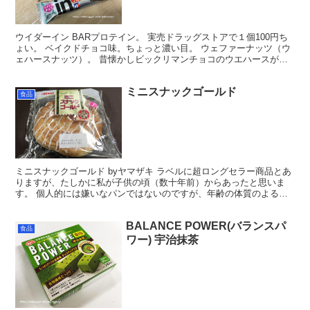
ウイダーイン BARプロテイン。 実売ドラッグストアで１個100円ち
ょい。 ベイクドチョコ味。ちょっと濃い目。 ウェファーナッツ（ウ
ェハースナッツ）。 昔懐かしビックリマンチョコのウエハースが分
厚い感じ。まあ味はビックリマンチョコ圧勝ですが...
ミニスナックゴールド
食品
ミニスナックゴールド byヤマザキ ラベルに超ロングセラー商品とあ
りますが、たしかに私が子供の頃（数十年前）からあったと思いま
す。 個人的には嫌いなパンではないのですが、年齢の体質のよるせ
いか困った問題が。。。 このミニスナックゴールドだけ...
BALANCE POWER(バランスパ
食品
ワー) 宇治抹茶