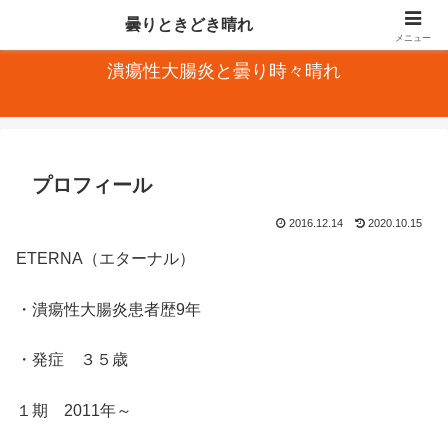
発症再燃と寛解を繰り返す難病【潰瘍性大腸炎】の患者の闘病日記
曇りときどき晴れ
メニュー
潰瘍性大腸炎と曇り時々晴れ
プロフィール
2016.12.14
2020.10.15
ETERNA（エターナル）
・潰瘍性大腸炎患者歴9年
・発症 ３５歳
１期 2011年～