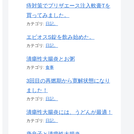
痔対策でプリザエース注入軟膏Tを
買ってみました。
カテゴリ:
日記。
エビオスS錠を飲み始めた。
カテゴリ:
日記。
潰瘍性大腸炎とお粥
カテゴリ:
食事
3回目の再燃期から寛解状態になり
ました！
カテゴリ:
日記。
潰瘍性大腸炎には、うどんが最適！
カテゴリ:
日記。