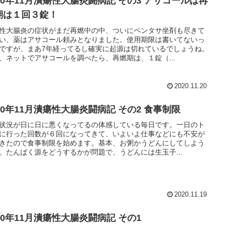
020年11月潰瘍性大腸炎闘病記 その3 アサコールは再
期は１回３錠！
性大腸炎の症状がまだ再燃中の中、ついにペンタサ坐剤も尽きて
い、薬はアサコール頼みとなりました。使用期限は書いてないっ
ですが、まあ7年経ってるし確実に起源は切れているでしょうね。
、ネットでアサコールを調べたら、再燃期は、１錠（...
2020.11.20
020年11月潰瘍性大腸炎闘病記 その2 食事制限
状況が日に日に悪くなってるの体感している毎日です。一日のト
に行った回数が６回になってきて、いよいよ仕事などにも不安が
きたので食事制限を始めます。基本、お粥かうどんにしてしよう
。たんぱく源をどうするかが問題で、うどんには生玉子...
2020.11.19
20年11月潰瘍性大腸炎闘病記 その1