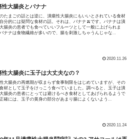
瘍性大腸炎とバナナ
のたまごの話とは逆に、潰瘍性大腸炎にもいいとされている食材
自分的には疑問な食材の話。それは、バナナ🍌です。バナナは潰
大腸炎の患者でも食べていいフルーツとして一般に上げられま
バナナは食物繊維が多いので、腸を刺激しちゃうんじゃな...
2020.11.26
瘍性大腸炎に玉子は大丈夫なの？
性大腸炎の再燃期が収まらず食事制限をはじめていますが、その
食材として玉子をけっこう食べていました。調べると、玉子は潰
大腸炎の患者にとっては避けるべき食材としてあげられるようで
正確には、玉子の黄身の部分があまり腸によくないよう...
2020.11.24