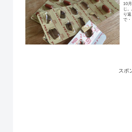
10
じ。
り返
で・
スポ