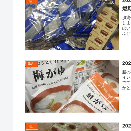
2
日記。
燃
潰瘍
しま
ぽい
ふと
2
日記。
腸の
イレ
でて
かと
20
日記。