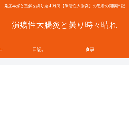
発症再燃と寛解を繰り返す難病【潰瘍性大腸炎】の患者の闘病日記
潰瘍性大腸炎と曇り時々晴れ
ル
日記。
食事