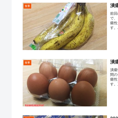
潰
食事
前回
で、
瘍性
す。
潰
食事
潰瘍
間の
瘍性
す。