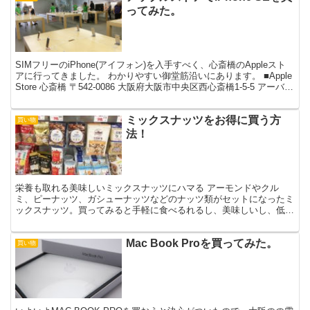
ってみた。
SIMフリーのiPhone(アイフォン)を入手すべく、心斎橋のAppleスト
アに行ってきました。 わかりやすい御堂筋沿いにあります。 ■Apple
Store 心斎橋 〒542-0086 大阪府大阪市中央区西心斎橋1-5-5 アーバン
BLD...
ミックスナッツをお得に買う方
買い物
法！
栄養も取れる美味しいミックスナッツにハマる アーモンドやクル
ミ、ピーナッツ、ガシューナッツなどのナッツ類がセットになったミ
ックスナッツ。買ってみると手軽に食べるれるし、美味しいし、低脂
質で栄養分も色々取れていいですよね。 私もナッツ類、ミッ...
Mac Book Proを買ってみた。
買い物