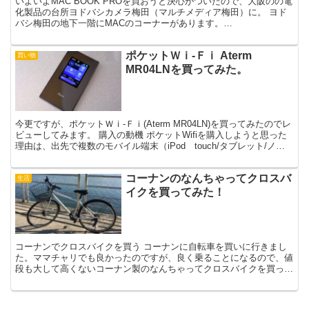
いよいよMAC BOOK PROを買おうと決心がついたので、大阪のの電
化製品の台所ヨドバシカメラ梅田（マルチメディア梅田）に。 ヨド
バシ梅田の地下一階にMACのコーナーがあります。
MacBookPro(MBP)の15インチRetinaディ...
ポケットＷｉ-Ｆｉ Aterm
買い物
MR04LNを買ってみた。
今更ですが、ポケットＷｉ-Ｆｉ(Aterm MR04LN)を買ってみたのでレ
ビューしてみます。 購入の動機 ポケットWifiを購入しようと思った
理由は、出先で複数のモバイル端末（iPod touch/タブレット/ノー
トＰＣなど）をインターネ...
コーナンのなんちゃってクロスバ
生活
イクを買ってみた！
コーナンでクロスバイクを買う コーナンに自転車を買いに行きまし
た。ママチャリでも良かったのですが、良く乗ることになるので、値
段も大して高くないコーナン製のなんちゃってクロスバイクを買って
みました。 買ったのは、この27クロスバイク19KT2...