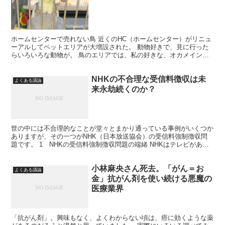
ホームセンターで売れない鳥 近くのHC（ホームセンター）がリニュ
ーアルしてペットエリアが大増設された。 動物好きで、見に行った
らいろいろな動物が。 鳥のエリアでは、私の好きな、オカメインコ
が・・・。 自らの運命もわからず不安げな檻の中のオカ...
NHKの不合理な受信料徴収は未
よくある議論
来永劫続くのか？
世の中には不合理的なことが堂々とまかり通っている事例がいくつか
ありますが、その一つがNHK（日本放送協会）の受信料強制徴収問
題です。 1 NHKの受信料強制徴収問題の端緒 NHKはテレビがあれ
ばNHK受信料を払うのが当然として、テレビのある...
小林麻央さん死去。「がん＝お
よくある議論
金」抗がん剤を使い続ける悪魔の
医療業界
「抗がん剤」。興味もなく、よくわからない頃は、癌に効くような薬