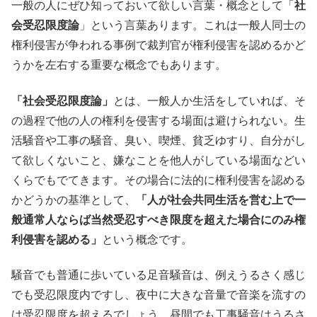
一般の人にぜひ知っておいて欲しい言葉・概念として「
社
会受忍限度論
」という言葉あります。これは一般人同士の
権利侵害が争われる事例で裁判官が権利侵害を認めるかど
うかを左右する重要な概念でもあります。
「社会受忍限度論」
とは、一般人か生活をしていれば、そ
の過程で他の人の権利を侵害する場面は避けられない。生
活騒音や工事の騒音、臭い、喫煙、貧乏ゆすり、自分がし
て欲しくないこと、嫌なことを他人がしている場面などい
くらでもでてきます。その場合に法的に権利侵害を認める
かどうかの基準として、
「人が社会共同生活を営む上で一
般通常人ならば当然受忍すべき限度を超えた場合にのみ権
利侵害を認める」
という概念です。
騒音でも普通に歩いている足音騒音は、例えうるさく感じ
でも受忍限度内ですし、夜中に大きな音量で音楽を流すの
は受忍限度を超えるでしょう。昼間でも工事騒音はうるさ