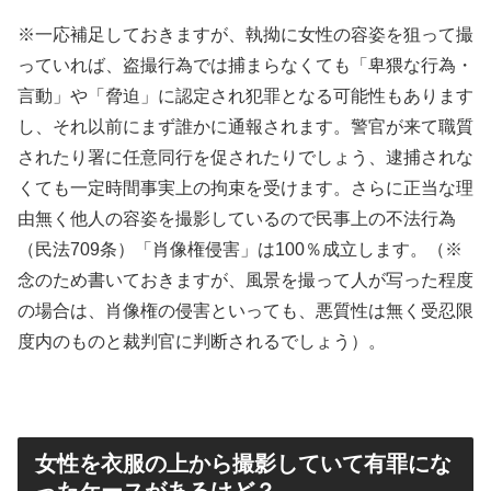
※一応補足しておきますが、執拗に女性の容姿を狙って撮
っていれば、盗撮行為では捕まらなくても「卑猥な行為・
言動」や「脅迫」に認定され犯罪となる可能性もあります
し、それ以前にまず誰かに通報されます。警官が来て職質
されたり署に任意同行を促されたりでしょう、逮捕されな
くても一定時間事実上の拘束を受けます。さらに正当な理
由無く他人の容姿を撮影しているので民事上の不法行為
（民法709条）「肖像権侵害」は100％成立します。（※
念のため書いておきますが、風景を撮って人が写った程度
の場合は、肖像権の侵害といっても、悪質性は無く受忍限
度内のものと裁判官に判断されるでしょう）。
女性を衣服の上から撮影していて有罪にな
ったケースがあるけど？