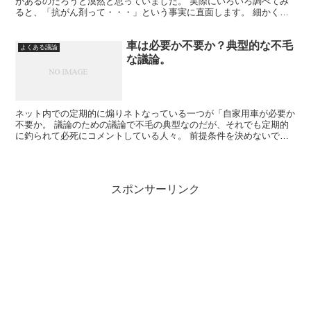
があるのだろうと漠然と思っていました。 実際にいろいろ調べてみ
ると、「抗がん剤って・・・」という事実に直面します。 細かく書
くとキリがないので、要点だけを書くと、抗がん剤とは、名...
車は必要か不要か？典型的な不毛
よくある議論
な議論。
ネット内での定期的に煽りネトなっている一つが「自家用車が必要か
不要か。 議論のための議論で不毛の典型なのだが、それでも定期的
に釣られて必死にコメントしている人々。 前提条件を決めないで、
ただ抽象的に「車は必要だ！」「いや、車はなくても困らな...
スポンサーリンク