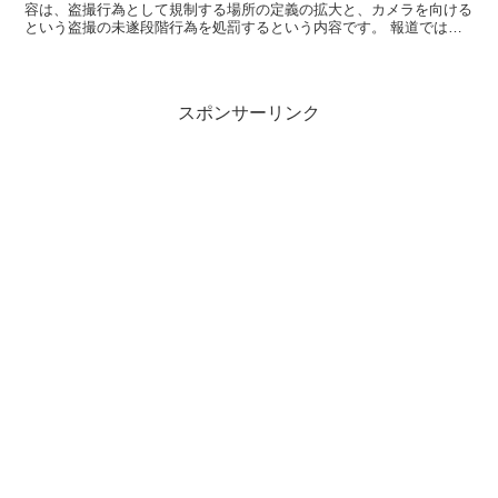
容は、盗撮行為として規制する場所の定義の拡大と、カメラを向ける
という盗撮の未遂段階行為を処罰するという内容です。 報道では、
「カメラを向けただけで盗撮となる！」と勘違いを誘...
スポンサーリンク