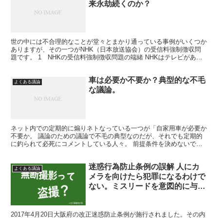
来永劫続くのか？
世の中には不合理的なことが堂々とまかり通っている事例がいくつか
ありますが、その一つがNHK（日本放送協会）の受信料強制徴収問
題です。 1 NHKの受信料強制徴収問題の端緒 NHKはテレビがあれ
ばNHK受信料を払うのが当然として、テレビのある...
車は必要か不要か？典型的な不毛
よくある議論
な議論。
ネット内での定期的に煽りネトなっている一つが「自家用車が必要か
不要か。 議論のための議論で不毛の典型なのだが、それでも定期的
に釣られて必死にコメントしている人々。 前提条件を決めないで、
ただ抽象的に「車は必要だ！」「いや、車はなくても困らな...
迷惑行為防止条例の誤解 人にカ
よくある議論
メラを向けたら犯罪になるわけで
ない。ミスリードを意図的に与え
るマスコミ報道
2017年4月20日大阪府の改正迷惑防止条例が施行されました。その内