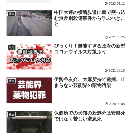
2023.06.12
中国大連の横断歩道に車で突っ込
社会
む無差別殺傷事件から学ぶべきこ
と
2021.05.25
びっくり！無能すぎる政府の新型
政治
コロナウイルス対策ぶり
2021.05.18
伊勢谷友介、大麻所持で逮捕、止
社会
まらない芸能界の薬物汚染
2020.09.08
保健所での犬猫の殺処分は安楽死
社会
ではなく苦しい窒息死