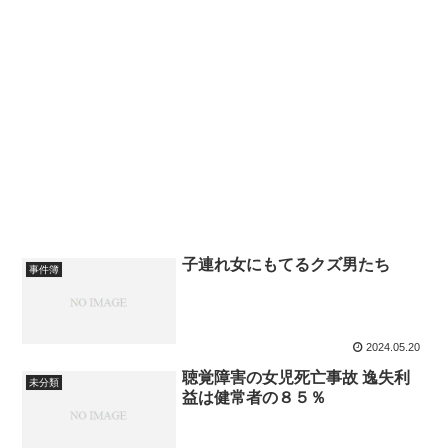
子連れ女にもてるクズ男たち
事件簿
2024.05.20
聴覚障害の女児死亡事故 逸失利
未分類
益は健常者の８５％