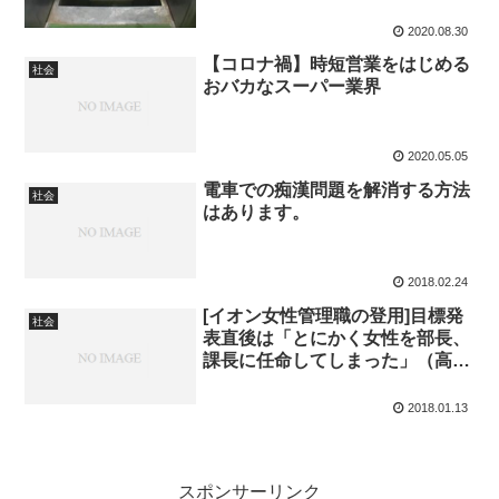
2020.08.30
【コロナ禍】時短営業をはじめる
社会
おバカなスーパー業界
2020.05.05
電車での痴漢問題を解消する方法
社会
はあります。
2018.02.24
[イオン女性管理職の登用]目標発
社会
表直後は「とにかく女性を部長、
課長に任命してしまった」（高橋
丈晴執行役人事・管理担当）と振
り返る。
2018.01.13
スポンサーリンク