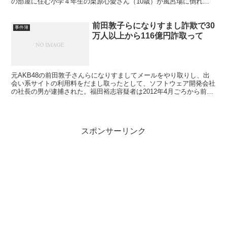
の部屋に住む小学４年生の栗原心愛さん（10歳）が風呂場に倒れ込
んで死亡しているのが見つかり、警察...
前田敦子らになりすまし詐欺で30
事件簿
万人以上から116億円詐取って
元AKB48の前田敦子さんらになりすましてメールをやり取りし、出
会い系サイトの利用料をだまし取ったとして、ソフトウェア開発会社
の社長の男が逮捕された。福田裕志容疑者は2012年4月ごろから前田
さんらを装い、出会い系サイトの男性会員とメールの...
スポンサーリンク