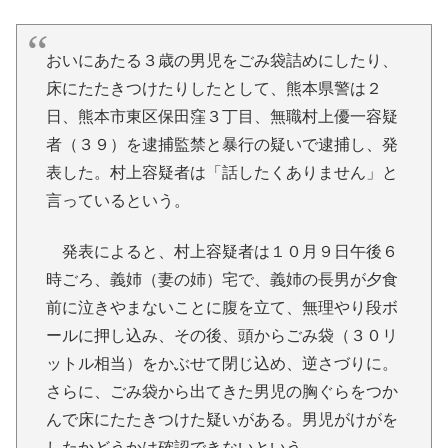
おいにあたる３歳の男児をごみ袋詰めにしたり、
床にたたきつけたりしたとして、熊本県警は２
日、熊本市東区保田窪３丁目、無職村上優一容疑
者（３９）を逮捕監禁と暴行の疑いで逮捕し、発
表した。村上容疑者は「話したくありません」と
言っているという。
発表によると、村上容疑者は１０月９日午後６
時ごろ、義姉（妻の姉）宅で、義姉の長男が夕食
前に泣きやまないことに腹を立て、無理やり段ボ
ールに押し込み、その後、頭からごみ袋（３０リ
ットル相当）をかぶせて閉じ込め、逆さづりに。
さらに、ごみ袋から出てきた男児の胸ぐらをつか
んで床にたたきつけた疑いがある。男児がけがを
したかどうかは確認できないという。