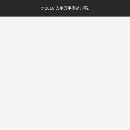
© 2016 人生万事塞翁が馬.