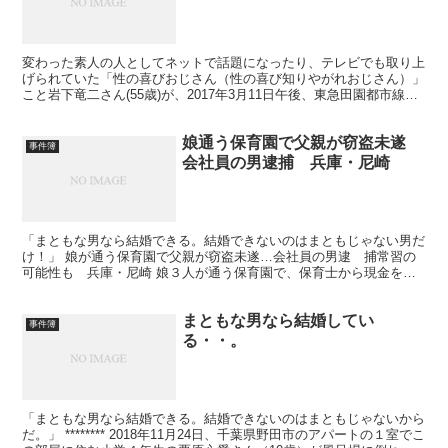
変わった素人の人としてネットで話題になったり、テレビでも取り上
げられていた「性の喜びおじさん（性の喜び知りやがれおじさん）」
こと岩下竜二さん(55歳)が、2017年3月11日午後、東急田園都市線の
車内で口論となり暴れたため、同車内にいた男性...
娘通う保育園で父親が窃盗未遂
事件簿
会社員の男逮捕 兵庫・尼崎
「まともな男なら結婚できる。結婚できないのはまともじゃない男だ
け！」 娘が通う保育園で父親が窃盗未遂…会社員の男逮 捕常習の
可能性も 兵庫・尼崎 娘３人が通う保育園で、保育士から現金を盗
もうとしたとして、兵庫県警尼崎南署は７日、窃盗未遂容疑...
まともな男なら結婚してい
事件簿
る・・。
「まともな男なら結婚できる。結婚できないのはまともじゃないから
だ。」 ******** 2018年11月24日、千葉県野田市のアパートの１室でこ