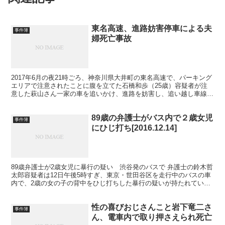
東名高速、進路妨害停車による夫
事件簿
婦死亡事故
2017年6月の夜21時ごろ、神奈川県大井町の東名高速で、パーキング
エリアで注意されたことに腹を立てた石橋和歩（25歳）容疑者が注
意した萩山さん一家の車を追いかけ、進路を妨害し、追い越し車線に
無理やり停車させ、その後に萩山さんの車に後続のト...
89歳の弁護士がバス内で２歳女児
事件簿
にひじ打ち[2016.12.14]
89歳弁護士が2歳女児に暴行の疑い 渋谷発のバスで 弁護士の鈴木哲
太郎容疑者は12日午後5時すぎ、東京・世田谷区を走行中のバスの車
内で、2歳の女の子の背中をひじ打ちした暴行の疑いが持たれていま
す。警視庁によりますと、バスは渋谷駅発の二子玉川...
性の喜びおじさんこと岩下竜二さ
事件簿
ん、電車内で取り押さえられ死亡