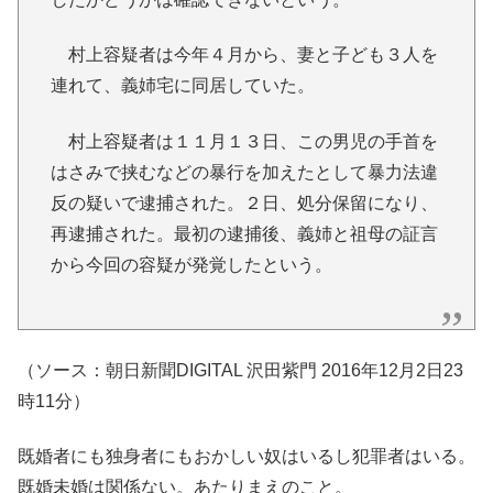
村上容疑者は今年４月から、妻と子ども３人を
連れて、義姉宅に同居していた。
村上容疑者は１１月１３日、この男児の手首を
はさみで挟むなどの暴行を加えたとして暴力法違
反の疑いで逮捕された。２日、処分保留になり、
再逮捕された。最初の逮捕後、義姉と祖母の証言
から今回の容疑が発覚したという。
（ソース：朝日新聞DIGITAL 沢田紫門 2016年12月2日23
時11分）
既婚者にも独身者にもおかしい奴はいるし犯罪者はいる。
既婚未婚は関係ない。あたりまえのこと。