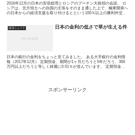
2016年12月の日本の安倍総理とロシアのプーチン大統領の会談。 ロ
シアは、北方領土への自国の主張をそのまま通した上で、極東開発へ
の日本からの経済支援を取り付けるとという100％以上の勝利外交。
他方で日本は、北方領土への主張が後退したかのイ...
日本の金利の低さで草が生える件
経済ニュース
日本の銀行の金利をちょっと見てみました。 ある大手銀行の金利情
報（2017年12月） 定期預金、期間が1ヶ月だろうと5年だろう、300
万円以上だろうと等しく綺麗に0.01％が並んでいます。 定期預金金
利0.01％ｗｗｗ スーパー定期って・・...
スポンサーリンク