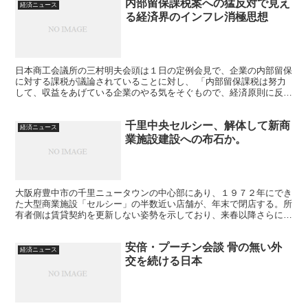
内部留保課税案への猛反対で見え
経済ニュース
る経済界のインフレ消極思想
日本商工会議所の三村明夫会頭は１日の定例会見で、企業の内部留保
に対する課税が議論されていることに対し、 「内部留保課税は努力
して、収益をあげている企業のやる気をそぐもので、経済原則に反す
る」として、 反対の立場を明確にした。 三村氏は「大企...
千里中央セルシー、解体して新商
経済ニュース
業施設建設への布石か。
大阪府豊中市の千里ニュータウンの中心部にあり、１９７２年にでき
た大型商業施設「セルシー」の半数近い店舗が、年末で閉店する。所
有者側は賃貸契約を更新しない姿勢を示しており、来春以降さらに立
ち退く店が増える可能性がある。所有者側から事情説明はな...
安倍・プーチン会談 骨の無い外
経済ニュース
交を続ける日本