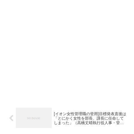
[イオン女性管理職の登用]目標発表直後は
「とにかく女性を部長、課長に任命して
しまった」（高橋丈晴執行役人事・管理
担当）と振り返る。